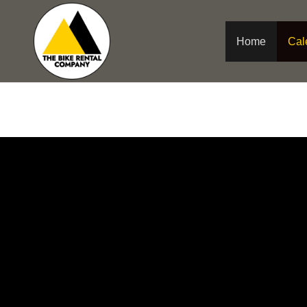
Aller
au
contenu
Home
Cal
BAYMAN