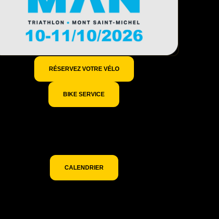
RÉSERVEZ VOTRE VÉLO
BIKE SERVICE
Pour découvrir les événements partenaires sur
lesquels nous serons présents consultez notre
calendrier des événements.
CALENDRIER