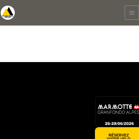
Aller
au
contenu
26-28/06/2026
La
Marmotte
RÉSERVEZ
VOTRE VELO