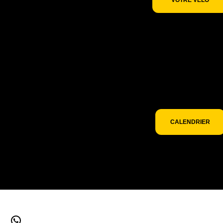
Pour découvrir les
événements
partenaires sur
lesquels nous sero
présents consulte
notre calendrier de
événements.
CALENDRIER
WhatsApp