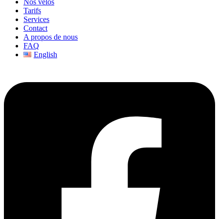
Nos vélos
Tarifs
Services
Contact
A propos de nous
FAQ
English