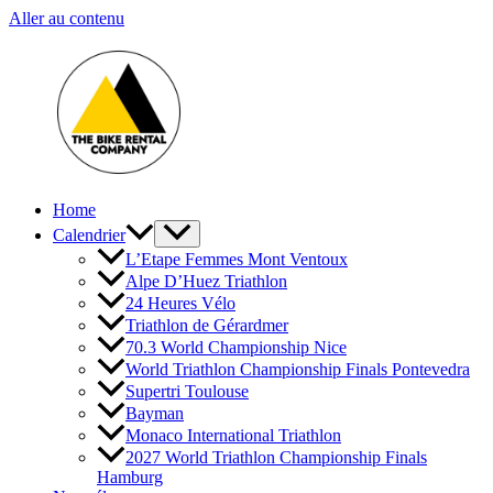
Aller au contenu
Home
Calendrier
L’Etape Femmes Mont Ventoux
Alpe D’Huez Triathlon
24 Heures Vélo
Triathlon de Gérardmer
70.3 World Championship Nice
World Triathlon Championship Finals Pontevedra
Supertri Toulouse
Bayman
Monaco International Triathlon
2027 World Triathlon Championship Finals
Hamburg